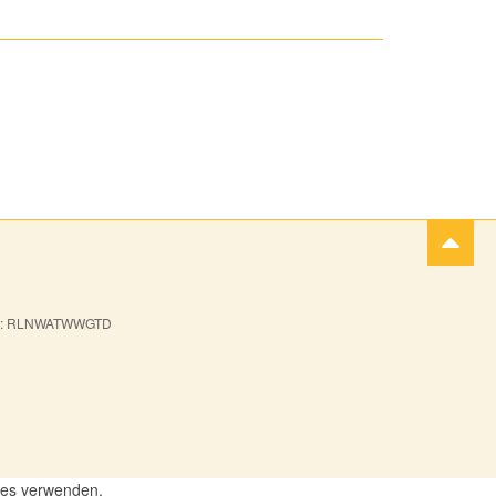
• BIC: RLNWATWWGTD
kies verwenden.