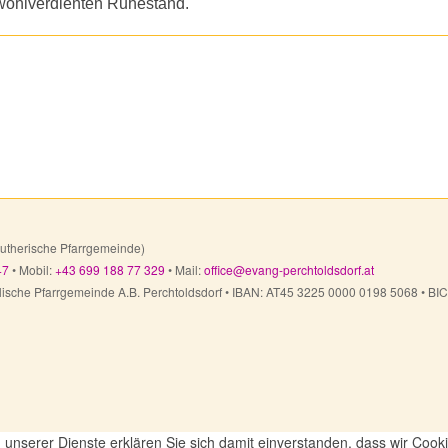
 wohlverdienten Ruhestand.
lutherische Pfarrgemeinde)
47
• Mobil:
+43 699 188 77 329
• Mail:
office@evang-perchtoldsdorf.at
ngelische Pfarrgemeinde A.B. Perchtoldsdorf • IBAN: AT45 3225 0000 0198 5068 
ng unserer Dienste erklären Sie sich damit einverstanden, dass wir Coo