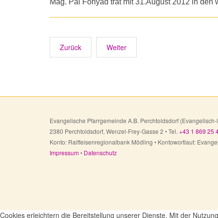
Mag. Pál Fónyad trat mit 31.August 2012 in den
Zurück
Weiter
Evangelische Pfarrgemeinde A.B. Perchtoldsdorf (Evangelisch-
2380 Perchtoldsdorf, Wenzel-Frey-Gasse 2 • Tel.
+43 1 869 25 
Konto: Raiffeisenregionalbank Mödling • Kontowortlaut: Eva
Impressum
•
Datenschutz
Cookies erleichtern die Bereitstellung unserer Dienste. Mit der Nutzu