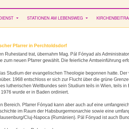
DIENST
STATIONEN AM LEBENSWEG
KIRCHENBEITR
scher Pfarrer in Perchtoldsdorf
den Ruhestand trat, übernahm Mag. Pál Fónyad als Administrato
 zum neuen Pfarrer gewählt. Die feierliche Amtseinführung erf
das Studium der evangelischen Theologie begonnen hatte. Der 
über. 1968 entschloss er sich zur Flucht über die grüne Grenze 
es lutherischen Weltbundes sein Studium teils in Wien, teils i
 1976 wurde er in Baden ordiniert.
hen Bereich. Pfarrer Fónyad kann aber auch auf eine umfangreic
geschichte im Raum der Habsburgermonarchie sowie eine umfangr
ät Klausenburg/Cluj-Napoca (Rumänien). Pál Fónyad ist auch B